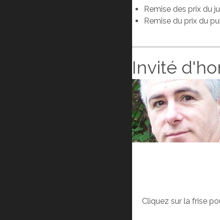
Remise des prix du ju
Remise du prix du pu
Invité d'h
Cliquez sur la frise p