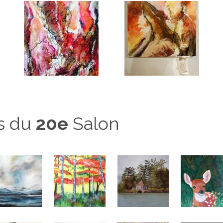
es du
20e
Salon