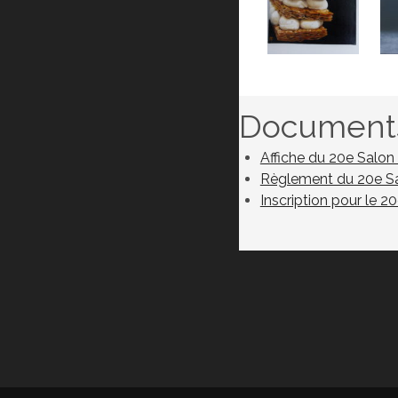
Documents
Affiche du 20e Salon
Règlement du 20e Sa
Inscription pour le 2