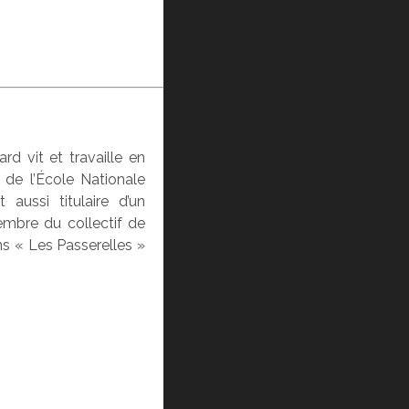
rd vit et travaille en
é de l’École Nationale
 aussi titulaire d’un
embre du collectif de
ns « Les Passerelles »